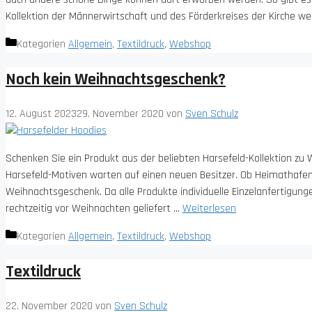
Kollektion der Männerwirtschaft und des Förderkreises der Kirche we
Kategorien
Allgemein
,
Textildruck
,
Webshop
Noch kein Weihnachtsgeschenk?
12. August 2023
29. November 2020
von
Sven Schulz
Schenken Sie ein Produkt aus der beliebten Harsefeld-Kollektion zu 
Harsefeld-Motiven warten auf einen neuen Besitzer. Ob Heimathafen H
Weihnachtsgeschenk. Da alle Produkte individuelle Einzelanfertigunge
rechtzeitig vor Weihnachten geliefert …
Weiterlesen
Kategorien
Allgemein
,
Textildruck
,
Webshop
Textildruck
22. November 2020
von
Sven Schulz