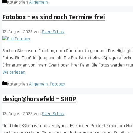
Kategorien
Allgemein
Fotobox – es sind noch Termine frei
12. August 2023
von
Sven Schulz
Buchen Sie unsere Fotobox, auch Photobooth genannt. Das Highligh
Fotos. Ein Spaß für jung und alt. Die Box ist mit einer Spiegelrefl
Erinnerungen von Ihrem Event oder Ihrer Feier. Die Fotos werden grund
Weiterlesen
Kategorien
Allgemein
,
Fotobox
design@harsefeld – SHOP
12. August 2023
von
Sven Schulz
Der Online-Shop ist nun verfügbar. Es können Produkte rund um Ha
auch andere schöne Dinge können dort erworben werden. So gibt es z