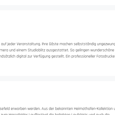
t auf jeder Veranstaltung. Ihre Gäste machen selbstständig ungezwun
exkamera und einem Studioblitz ausgestattet. So gelingen wunderschöne
sätzlich digital zur Verfügung gestellt. Ein professioneller Fotodrucke
rsefeld erworben werden. Aus der bekannten Heimathafen-Kollektion 
um Harsefelder Lauffestival die beliebten Laufshirts und auch die