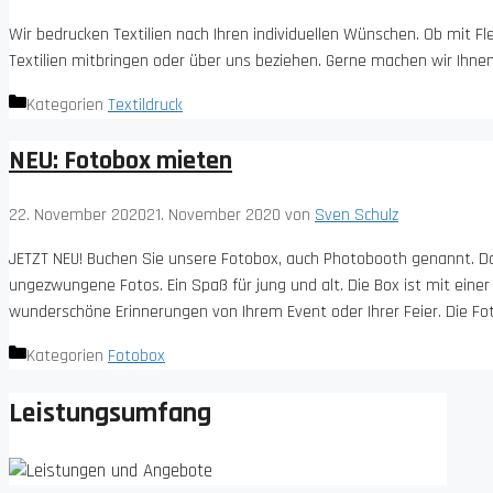
Wir bedrucken Textilien nach Ihren individuellen Wünschen. Ob mit Flex
Textilien mitbringen oder über uns beziehen. Gerne machen wir Ihn
Kategorien
Textildruck
NEU: Fotobox mieten
22. November 2020
21. November 2020
von
Sven Schulz
JETZT NEU! Buchen Sie unsere Fotobox, auch Photobooth genannt. Das
ungezwungene Fotos. Ein Spaß für jung und alt. Die Box ist mit eine
wunderschöne Erinnerungen von Ihrem Event oder Ihrer Feier. Die Foto
Kategorien
Fotobox
Leistungsumfang