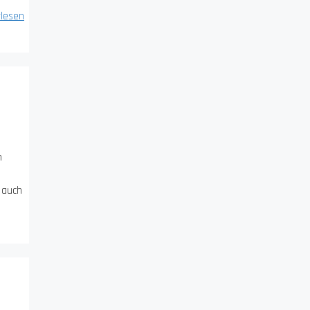
lesen
n
k auch